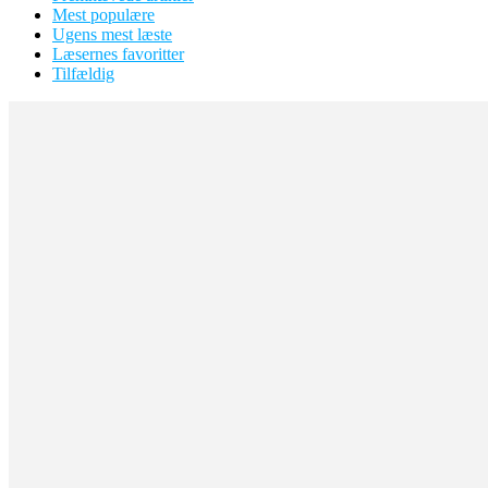
Mest populære
Ugens mest læste
Læsernes favoritter
Tilfældig