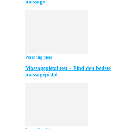
massage
Personlig pleje
Massagepistol test – Find den bedste
massagepistol