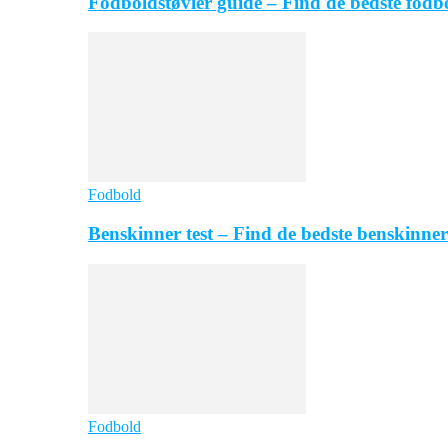
Fodboldstøvler guide – Find de bedste fodb
Fodbold
Benskinner test – Find de bedste benskinner
Fodbold