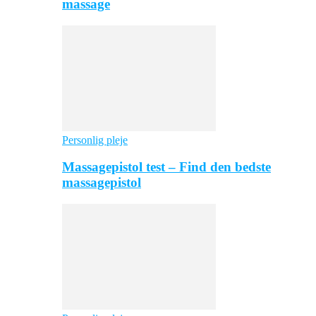
massage
Personlig pleje
Massagepistol test – Find den bedste
massagepistol