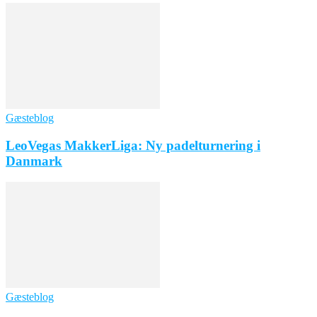
Gæsteblog
LeoVegas MakkerLiga: Ny padelturnering i
Danmark
Gæsteblog