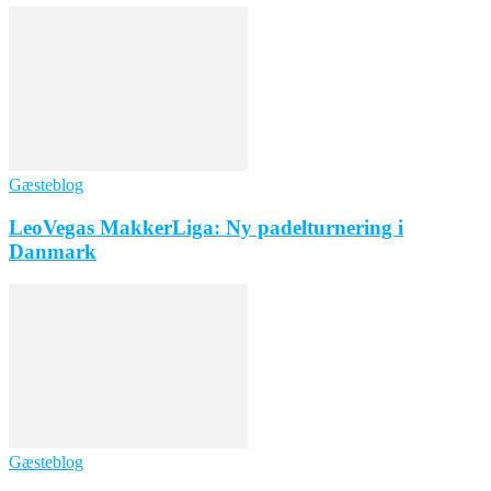
Gæsteblog
LeoVegas MakkerLiga: Ny padelturnering i
Danmark
Gæsteblog