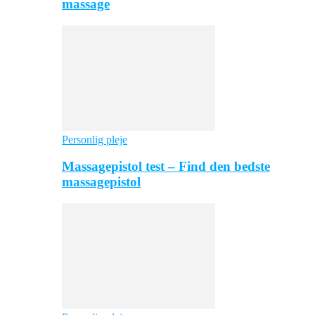
massage
Personlig pleje
Massagepistol test – Find den bedste
massagepistol